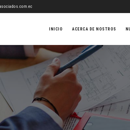
yasociados.com.ec
Saltar
al
INICIO
ACERCA DE NOSTROS
N
contenido