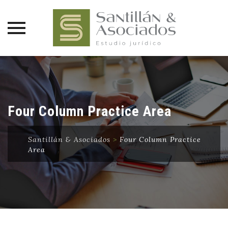
Saltar
al
contenido
Four Column Practice Area
Santillán & Asociados
>
Four Column Practice
Area