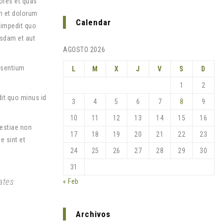
ores et quas
um et dolorum
Calendar
 impedit quo
sdam et aut
AGOSTO 2026
esentium
L
M
X
J
V
S
D
1
2
dit quo minus id
3
4
5
6
7
8
9
10
11
12
13
14
15
16
lestiae non
17
18
19
20
21
22
23
e sint et
24
25
26
27
28
29
30
31
ates
« Feb
Archivos