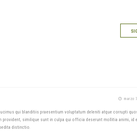
SI
marzo 7
cimus qui blanditiis praesentium voluptatum deleniti atque corrupti quo
provident, similique sunt in culpa qui officia deserunt mollitia animi, id 
edita distinctio.