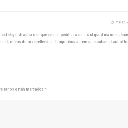
marzo 7
 est eligendi optio cumque nihil impedit quo minus id quod maxime place
st, omnis dolor repellendus. Temporibus autem quibusdam et aut officii
ecesarios están marcados *