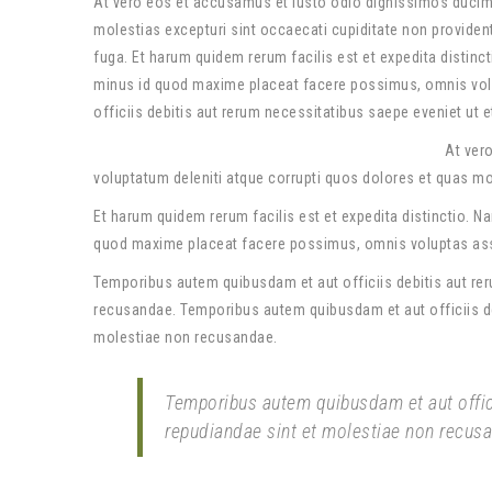
At vero eos et accusamus et iusto odio dignissimos ducimu
molestias excepturi sint occaecati cupiditate non provident,
fuga. Et harum quidem rerum facilis est et expedita distinc
minus id quod maxime placeat facere possimus, omnis vol
officiis debitis aut rerum necessitatibus saepe eveniet ut
At ver
voluptatum deleniti atque corrupti quos dolores et quas mol
Et harum quidem rerum facilis est et expedita distinctio. 
quod maxime placeat facere possimus, omnis voluptas ass
Temporibus autem quibusdam et aut officiis debitis aut rer
recusandae. Temporibus autem quibusdam et aut officiis deb
molestiae non recusandae.
Temporibus autem quibusdam et aut offici
repudiandae sint et molestiae non recus