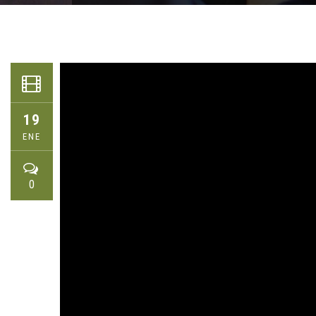
19
ENE
0