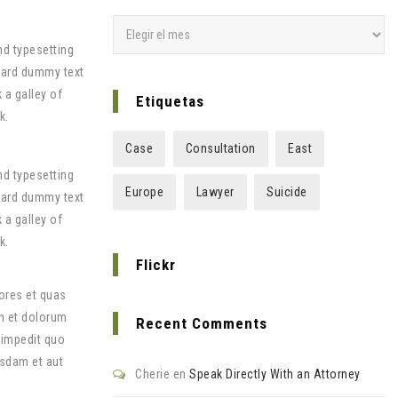
Archivos
nd typesetting
dard dummy text
 a galley of
Etiquetas
k.
Case
Consultation
East
nd typesetting
Europe
Lawyer
Suicide
dard dummy text
 a galley of
k.
Flickr
ores et quas
um et dolorum
Recent Comments
 impedit quo
sdam et aut
Cherie
en
Speak Directly With an Attorney