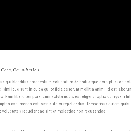
Case
,
Consultation
s qui blanditiis praesentium voluptatum deleniti atque corrupti quos dol
 similique sunt in culpa qui officia deserunt mollitia animi, id est labor
tio. Nam libero tempore, cum soluta nobis est eligendi optio cumque nihil
uptas assumenda est, omnis dolor repellendus. Temporibus autem quibu
 et voluptates repudiandae sint et molestiae non recusandae.