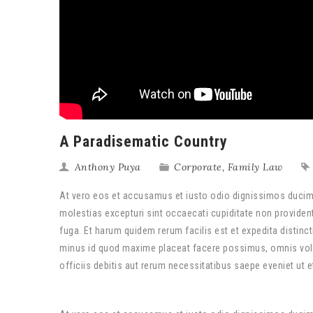
A Paradisematic Country
Anthony Puya
Corporate
,
Family Law
At vero eos et accusamus et iusto odio dignissimos ducimu
molestias excepturi sint occaecati cupiditate non provident,
fuga. Et harum quidem rerum facilis est et expedita distinc
minus id quod maxime placeat facere possimus, omnis vol
officiis debitis aut rerum necessitatibus saepe eveniet ut