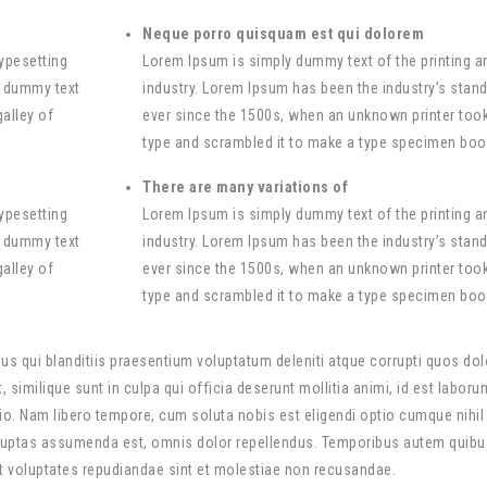
Neque porro quisquam est qui dolorem
ypesetting
Lorem Ipsum is simply dummy text of the printing a
d dummy text
industry. Lorem Ipsum has been the industry’s stan
alley of
ever since the 1500s, when an unknown printer took
type and scrambled it to make a type specimen boo
There are many variations of
ypesetting
Lorem Ipsum is simply dummy text of the printing a
d dummy text
industry. Lorem Ipsum has been the industry’s stan
alley of
ever since the 1500s, when an unknown printer took
type and scrambled it to make a type specimen boo
s qui blanditiis praesentium voluptatum deleniti atque corrupti quos dol
 similique sunt in culpa qui officia deserunt mollitia animi, id est labor
tio. Nam libero tempore, cum soluta nobis est eligendi optio cumque nihil
uptas assumenda est, omnis dolor repellendus. Temporibus autem quibu
 et voluptates repudiandae sint et molestiae non recusandae.