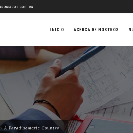
yasociados.com.ec
Saltar
al
INICIO
ACERCA DE NOSTROS
N
contenido
>
A Paradisematic Country