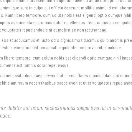
s qui blanditiis praesentium voluptatum deleniti atque corrupti quos dol
 similique sunt in culpa qui officia deserunt mollitia animi, id est labor
tio. Nam libero tempore, cum soluta nobis est eligendi optio cumque nihil
uptas assumenda est, omnis dolor repellendus. Temporibus autem quibu
 et voluptates repudiandae sint et molestiae non recusandae.
o eos et accusamus et iusto odio dignissimos ducimus qui blanditiis pra
estias excepturi sint occaecati cupiditate non provident, similique
Nam libero tempore, cum soluta nobis est eligendi optio cumque nihil impe
umenda est, omnis dolor repellendus.
um necessitatibus saepe eveniet ut et voluptates repudiandae sint et mo
itis aut rerum necessitatibus saepe eveniet ut et voluptates repudianda
is debitis aut rerum necessitatibus saepe eveniet ut et volupt
andae.