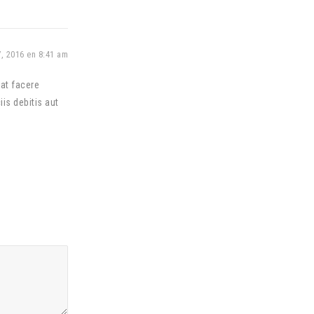
, 2016 en 8:41 am
at facere
s debitis aut