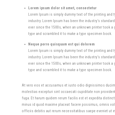
Lorem ipsum dolor sit amet, consectetur
Lorem Ipsum is simply dummy text of the printing and t
industry. Lorem Ipsum has been the industry’s standar
ever since the 1500s, when an unknown printer took a g
type and scrambled it to make a type specimen book.
Neque porro quisquam est qui dolorem
Lorem Ipsum is simply dummy text of the printing and t
industry. Lorem Ipsum has been the industry’s standar
ever since the 1500s, when an unknown printer took a g
type and scrambled it to make a type specimen book.
At vero eos et accusamus et iusto odio dignissimos ducimu
molestias excepturi sint occaecati cupiditate non provident,
fuga. Et harum quidem rerum facilis est et expedita distinc
minus id quod maxime placeat facere possimus, omnis vol
officiis debitis aut rerum necessitatibus saepe eveniet ut