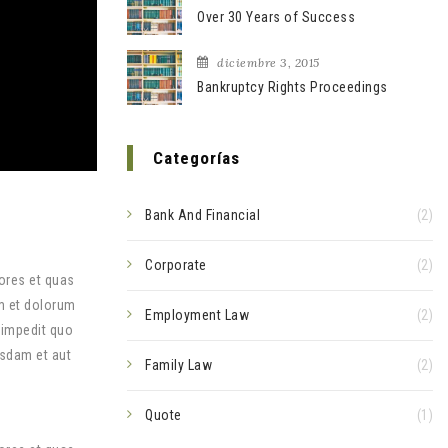
Over 30 Years of Success
diciembre 3, 2015
Bankruptcy Rights Proceedings
Categorías
Bank And Financial
(2)
Corporate
(2)
ores et quas
um et dolorum
Employment Law
(2)
 impedit quo
sdam et aut
Family Law
(2)
Quote
(1)