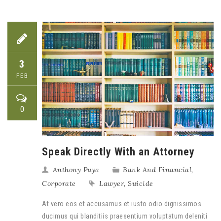
3
FEB
0
Speak Directly With an Attorney
Anthony Puya
Bank And Financial
,
Corporate
Lawyer
,
Suicide
At vero eos et accusamus et iusto odio dignissimos
ducimus qui blanditiis praesentium voluptatum deleniti