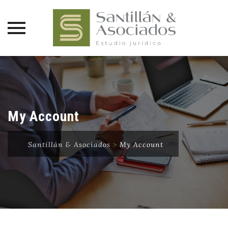
Saltar
al
contenido
My Account
Santillán & Asociados
>
My Account