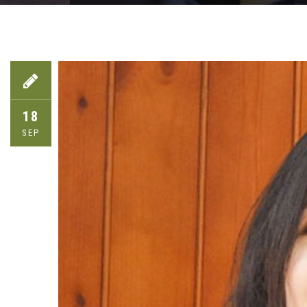
18
SEP